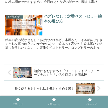
の読み聞かせがおすすめ？ 今回はそんな読み聞かせに関する素朴な
疑問についてまとめてみました！ ...
ハズレなし！定番ベストセラー絵
おすすめ絵本
本の選び方
絵本の読み聞かせをしてあげたいけれど、本屋さんには本がありすぎ
てどれを選べば良いのか分からない！絵本って高いから絵本選びで絶
対に失敗したくない…。定番やベストセラー、ロングセラーの本って
どこで分かるの？そんな悩みを解決する絵本選びのコツをまとめてみ
ました！
知育にもおすすめ！「ワールドライブラリーパ
ーソナル」と「いろや商店」徹底比較
長く使えるおしゃれ絵本棚おすすめ５選！
管理人より
お問い合わせ
サイトマップ