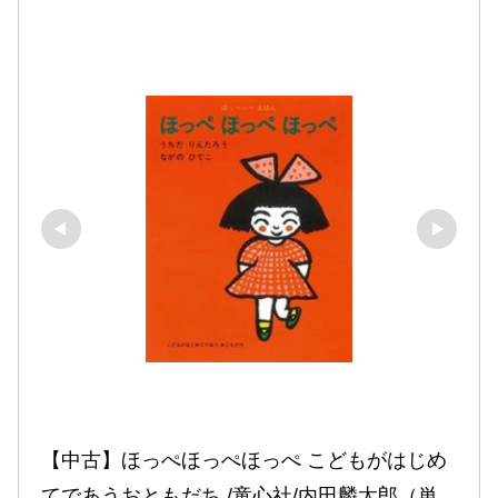
【中古】ほっぺほっぺほっぺ こどもがはじめ
てであうおともだち /童心社/内田麟太郎（単